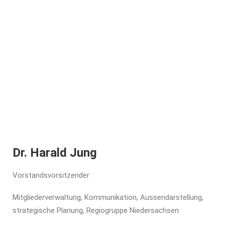
Termine
Trendletter
Jobangebote
Mitgliederliste
Interne Nachrichten
Protokolle
Mustervertrag Reiseleitung
Dr. Harald Jung
Vorstandsvorsitzender
Mitgliederverwaltung, Kommunikation, Aussendarstellung,
strategische Planung, Regiogruppe Niedersachsen