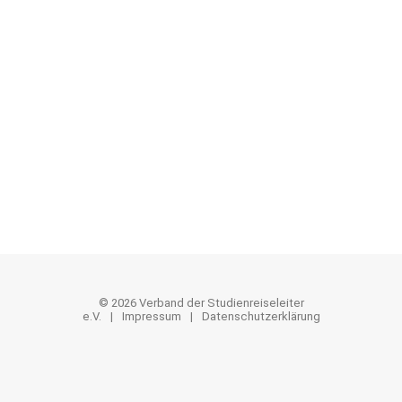
Termine
Trendletter
Jobangebote
Mitgliederliste
Interne Nachrichten
Protokolle
Mustervertrag Reiseleitung
© 2026 Verband der Studienreiseleiter
e.V.
Impressum
Datenschutzerklärung