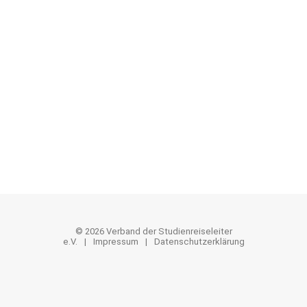
Termine
Trendletter
Jobangebote
Mitgliederliste
Interne Nachrichten
Protokolle
Mustervertrag Reiseleitung
© 2026 Verband der Studienreiseleiter
e.V.
Impressum
Datenschutzerklärung