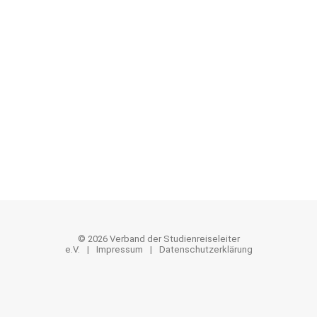
Termine
Trendletter
Jobangebote
Mitgliederliste
Interne Nachrichten
Protokolle
Mustervertrag Reiseleitung
© 2026 Verband der Studienreiseleiter
e.V.
Impressum
Datenschutzerklärung