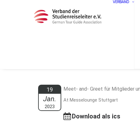
VERBAND
Meet- and- Greet für Mitglieder u
19
Jan.
At Messelounge Stuttgart
2023
Download als ics